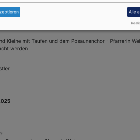
zeptieren
Alle 
hultheiß
Reali
und Kleine mit Taufen und dem Posaunenchor - Pfarrerin W
ht werden
stler
2025
e: