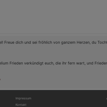
ael! Freue dich und sei fröhlich von ganzem Herzen, du Toc
ium Frieden verkündigt euch, die ihr fern wart, und Friede
e
Fußbereichsmenü
Be
Impressum
Kontakt