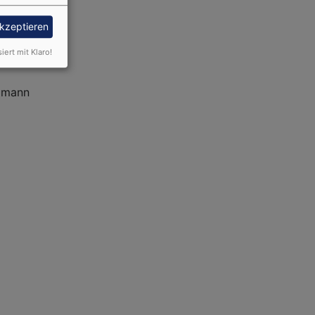
akzeptieren
siert mit Klaro!
eimann