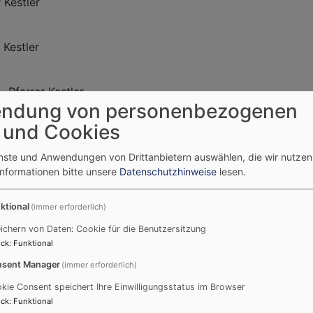
 Kestler
 Kestler
 Pfarrer Kestler
ndung von personenbezogenen
025
 und Cookies
enste und Anwendungen von Drittanbietern auswählen, die wir nutze
arrerin Weimann und Team
Informationen bitte unsere
Datenschutzhinweise
lesen.
gnung können mitgebracht werden
or der Kirche)
ktional
(immer erforderlich)
ichern von Daten: Cookie für die Benutzersitzung
hl) - Yvonne Hoffmann, Pfarrerin Weimann
ck
:
Funktional
sent Manager
(immer erforderlich)
 2025
kie Consent speichert Ihre Einwilligungsstatus im Browser
ck
:
Funktional