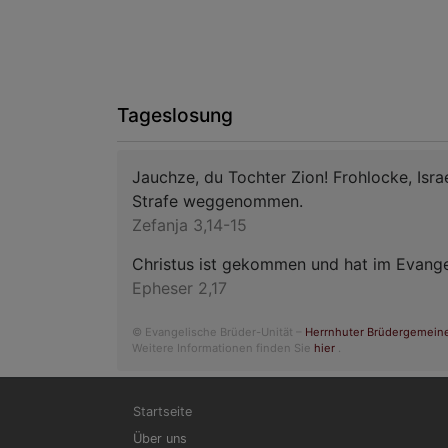
Tageslosung
Jauchze, du Tochter Zion! Frohlocke, Isr
Strafe weggenommen.
Zefanja 3,14-15
Christus ist gekommen und hat im Evangel
Epheser 2,17
© Evangelische Brüder-Unität –
Herrnhuter Brüdergemein
Weitere Informationen finden Sie
hier
.
Hauptnavigation
Startseite
Über uns