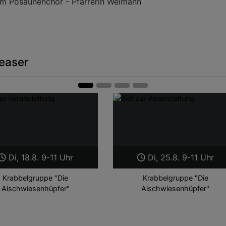
em Posaunenchor - Pfarrerin Weimann
easer
Di, 18.8. 9-11 Uhr
Di, 25.8. 9-11 Uhr
Krabbelgruppe "Die
Krabbelgruppe "Die
Aischwiesenhüpfer"
Aischwiesenhüpfer"